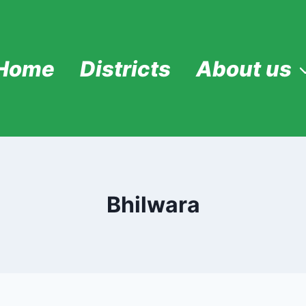
Home
Districts
About us
Bhilwara