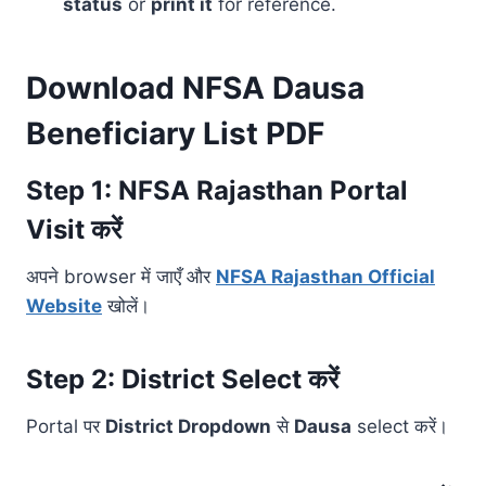
status
or
print it
for reference.
Download NFSA Dausa
Beneficiary List PDF
Step 1: NFSA Rajasthan Portal
Visit करें
अपने browser में जाएँ और
NFSA Rajasthan Official
Website
खोलें।
Step 2: District Select करें
Portal पर
District Dropdown
से
Dausa
select करें।